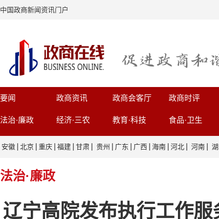
中国政商新闻资讯门户
要闻
政商资讯
政商会客厅
政商时评
法治·廉政
经济·三农
教育·科技
食品·卫生
|
|
|
|
|
|
|
|
|
|
|
安徽
北京
重庆
福建
甘肃
贵州
广东
广西
海南
河北
河南
湖
法治·廉政
辽宁高院发布执行工作服