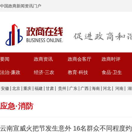
中国政商新闻资讯门户
要闻
政商资讯
政商会客厅
政商时评
法治·廉政
经济·三农
教育·科技
食品·卫生
|
|
|
|
|
|
|
|
|
|
|
安徽
北京
重庆
福建
甘肃
贵州
广东
广西
海南
河北
河南
湖
应急·消防
云南宣威火把节发生意外 16名群众不同程度