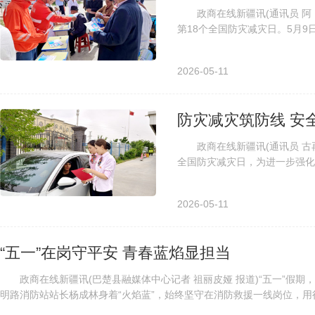
政商在线新疆讯(通讯员 阿卜杜
第18个全国防灾减灾日。5月
覆盖面广的有利契机，喀什公路事
2026-05-11
防灾减灾筑防线 安
政商在线新疆讯(通讯员 古再丽
全国防灾减灾日，为进一步强化
实筑牢站区安全防护网，保障过往
2026-05-11
“五一”在岗守平安 青春蓝焰显担当
政商在线新疆讯(巴楚县融媒体中心记者 祖丽皮娅 报道)“五一”假期
明路消防站站长杨成林身着“火焰蓝”，始终坚守在消防救援一线岗位，用行