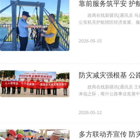
靠前服务筑平安 护
政商在线新疆讯(通讯员 马彦
公安机关护航辖区经济发展、服
造安全、有序、舒心的旅游经营环
2026-05-15
防灾减灾强根基 公
政商在线新疆讯(通讯员 王桂珍
来临之际，喀什公路事业发展中
救灾能力”为主题，扎实开展防震减
2026-05-12
多方联动齐宣传 防