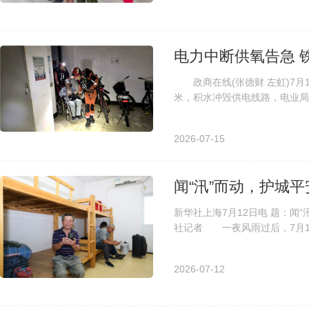
电力中断供氧告急 
政商在线(张德财 左虹)7月
米，积水冲毁供电线路，电业局
市铁西区消防救援大队接到群众报
2026-07-15
闻“汛”而动，护城
新华社上海7月12日电 题：
社记者 一夜风雨过后，7月1
今晨全市普降中雨、局部大雨，沿
2026-07-12