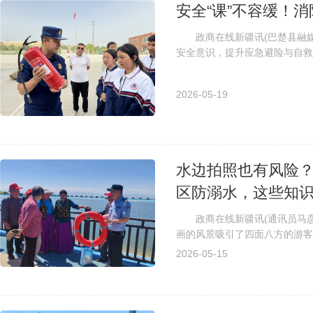
安全“课”不容缓！
政商在线新疆讯(巴楚县融媒体
安全意识，提升应急避险与自救
防救援局消防监督员走进县第一中
2026-05-19
水边拍照也有风险
区防溺水，这些知
政商在线新疆讯(通讯员马彦玲
画的风景吸引了四面八方的游客
障游客和工作人员的生命安全，202
2026-05-15