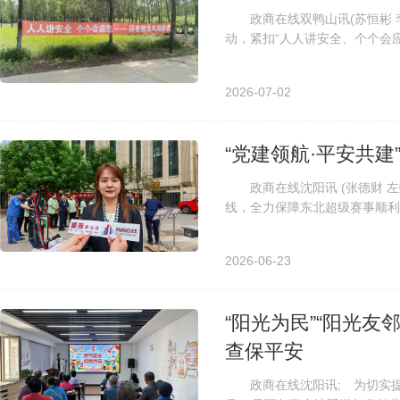
政商在线双鸭山讯(苏恒彬 李
动，紧扣“人人讲安全、个个会
联合开展安全入户宣讲行动，将消
2026-07-02
“党建领航·平安共建
政商在线沈阳讯 (张德财 左
线，全力保障东北超级赛事顺利
区、启工消防救援站、七路派出所
2026-06-23
“阳光为民”“阳光
查保平安
政商在线沈阳讯; 为切实提