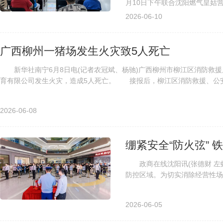
月10日下午联合沈阳燃气皇姑
阳燃气皇姑营业分公司党委书记、
2026-06-10
广西柳州一猪场发生火灾致5人死亡
新华社南宁6月8日电(记者农冠斌、杨驰)广西柳州市柳江区消防救援局
育有限公司发生火灾，造成5人死亡。 接报后，柳江区消防救援、公安、
2026-06-08
绷紧安全“防火弦”
政商在线沈阳讯(张德财 左虹
防控区域。为切实消除经营性场
救援大队、区公安局、兴华街道建
2026-06-05