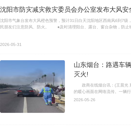
沈阳市防灾减灾救灾委员会办公室发布大风安
沈阳市气象台发布大风橙色预警，预计31日白天沈阳地区西南风6到7级
民朋友们注意防风、防火。 ●及时清理阳台、露台、窗台杂物，防止物品
2026-05-31
山东烟台：路遇车辆
灭火!
政商在线烟台讯：(王晨光 郑
的暖心画面在网络流传。一辆行
发。危急时刻，烟台德华物流有限
2026-05-26