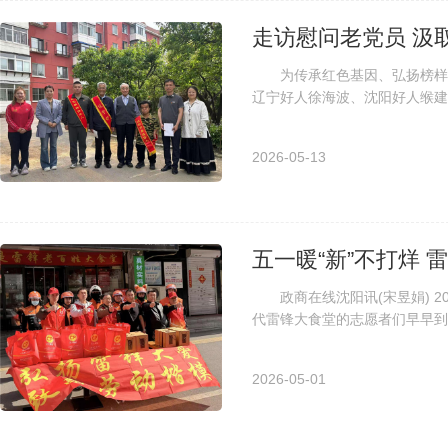
走访慰问老党员 汲
为传承红色基因、弘扬榜样精
辽宁好人徐海波、沈阳好人缑建
王文义老人家中，专程开展走访交
2026-05-13
五一暖“新”不打烊
政商在线沈阳讯(宋昱娟) 2
代雷锋大食堂的志愿者们早早到
实在在的关怀。 现场志愿者统
2026-05-01