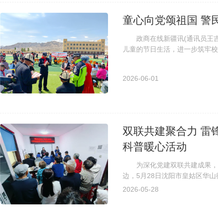
童心向党颂祖国 警
政商在线新疆讯(通讯员王吉森
儿童的节日生活，进一步筑牢校
校师生及辖区群众共同开展了一场
2026-06-01
双联共建聚合力 雷
科普暖心活动
为深化党建双联共建成果，传
边，5月28日沈阳市皇姑区华
共建聚合力 雷锋服务润邻里”主题
2026-05-28