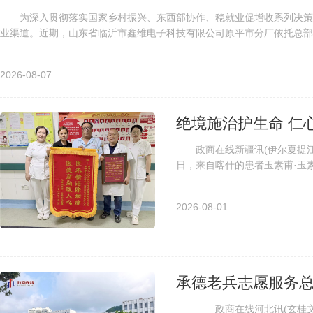
为深入贯彻落实国家乡村振兴、东西部协作、稳就业促增收系列决策
业渠道。近期，山东省临沂市鑫维电子科技有限公司原平市分厂依托总部产
2026-08-07
绝境施治护生命 仁
政商在线新疆讯(伊尔夏提江)
日，来自喀什的患者玉素甫·玉
谢，将印有“医术精湛除病痛，医
2026-08-01
承德老兵志愿服务总
政商在线河北讯(玄桂文 胥树