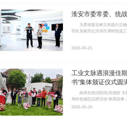
淮安市委常委、统
为贯彻落实树立和践行正确政
部长吴晓丹赴洪泽区调研统战工
民造福作为最大政绩，多做打基础
2026-05-21
工业文脉遇浪漫佳期
书”集体颁证仪式圆
政商在线沈阳讯(张德財 左虹
局特色婚恋品牌活动“铁西囍事
馨的氛围中，21对新人身着盛装、
2026-05-20