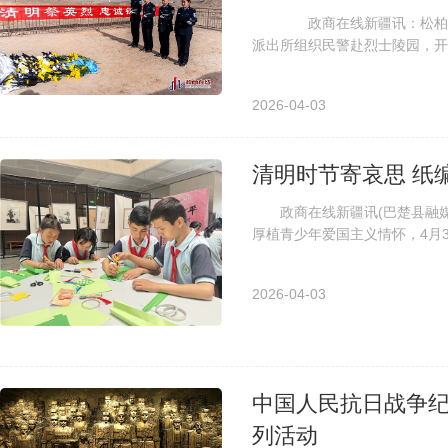
政商在线新疆讯：松柏寄哀
派出所组织民警赴烈士陵园，开
魂。 仪式现场，全体民警警容
2026-04-03
清明时节寄哀思 纸
政商在线新疆讯(巴楚县融媒体
厚植青少年爱国主义情怀，4月3
巴楚县第二小学30余名学生走进博
2026-04-03
中国人民抗日战争纪
列活动