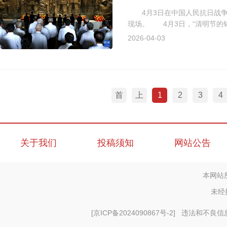
4月3日在中国人民抗日战争纪
现场。 4月3日，“清明节的
仪式在中国人民抗日战争纪念馆举
2026-04-03
首
上
1
2
3
4
页
一
页
关于我们
投稿须知
网站公告
本网站
未经
[
京ICP备2024090867号-2
] 违法和不良信息举