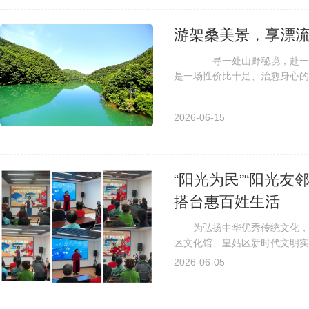
游架桑美景，享漂
寻一处山野秘境，赴一场清
是一场性价比十足、治愈身心的
抱、林海苍茫，原生态的自然环境
2026-06-15
“阳光为民”“阳光友
搭台惠百姓生活
为弘扬中华优秀传统文化，丰
区文化馆、皇姑区新时代文明实
的“粉墨颂时代 京腔暖基层”京剧
2026-06-05