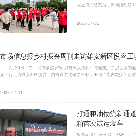
成立仪式结束后，慰问活动随即
隆老兵志愿服务分队，对全县75周
2026-07-31
市场信息报乡村振兴周刊走访雄安新区悦容工
7月30日下午，《市场信息报·乡村振兴周刊》陈会志、白派山水书画
元一行走访雄安新区悦容工坊古建文化研学中心，围绕传统古建技艺传承、
2026-07-31
打通粮油物流新通道
粕首次试运装车
政商在线(吕长军)7月28日