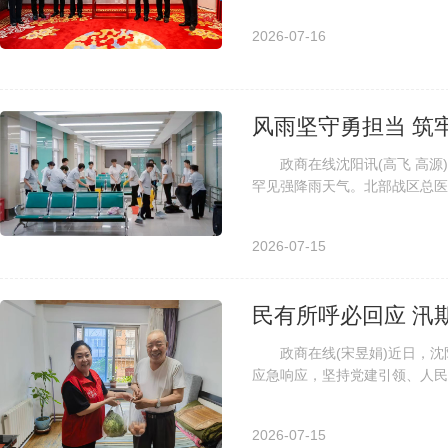
2026-07-16
风雨坚守勇担当 筑
政商在线沈阳讯(高飞 高源)2
罕见强降雨天气。北部战区总医
房等多处要害区域面临雨水倒灌的
2026-07-15
民有所呼必回应 汛
政商在线(宋昱娟)近日，沈
应急响应，坚持党建引领、人民
则，将防汛安全治理与民生兜底服
2026-07-15