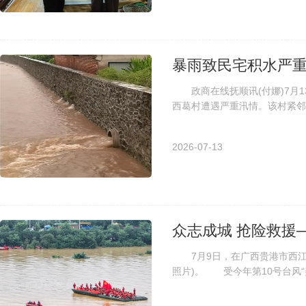
暴雨致民宅积水严重
政商在线抚顺讯(付娜)7月1
西葛村遭遇严重汛情。该村紧邻
分民宅进水严重、屋内积水漫床，
2026-07-13
众志成城 抢险救援
7月9日，在广西贵港市西江
照片)。 受今年第10号台风
灾情，数万群众被紧急转移。目前