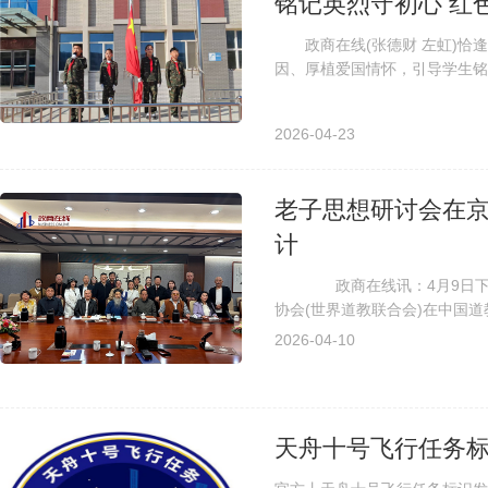
铭记英烈守初心 红
政商在线(张德财 左虹)恰逢
因、厚植爱国情怀，引导学生铭
兴有我争当新时代好少年”为主题
2026-04-23
老子思想研讨会在京
计
政商在线讯：4月9日下午
协会(世界道教联合会)在中国
承发展与合作展开深入交流，并达
2026-04-10
天舟十号飞行任务