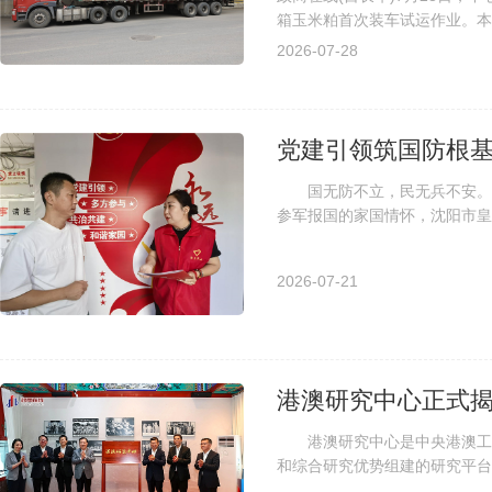
箱玉米粕首次装车试运作业。本
物为标准编织袋包装，运输径路由
2026-07-28
党建引领筑国防根
国无防不立，民无兵不安。为
参军报国的家国情怀，沈阳市皇
全方位、多渠道铺开征兵政策宣传
2026-07-21
港澳研究中心正式
港澳研究中心是中央港澳工作
和综合研究优势组建的研究平
公室、中国社会科学院在北京举行