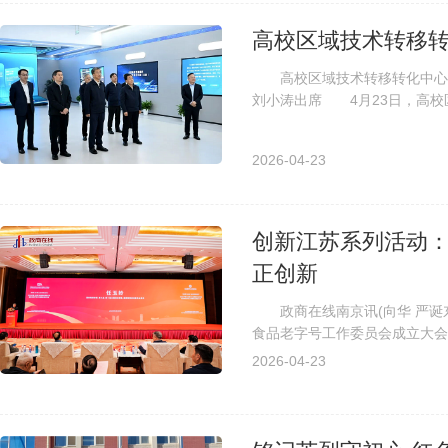
高校区域技术转移转
高校区域技术转移转化中心 
刘小涛出席 4月23日，高校
区正式启用。省委书记信长星、教
2026-04-23
创新江苏系列活动
正创新
政商在线南京讯(向华 严诞东 
食品老字号工作委员会成立大会
议。国务院原参事任玉岭在会上强
2026-04-23