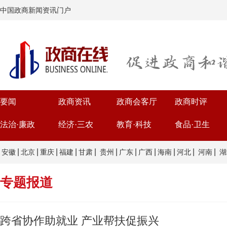
中国政商新闻资讯门户
要闻
政商资讯
政商会客厅
政商时评
法治·廉政
经济·三农
教育·科技
食品·卫生
|
|
|
|
|
|
|
|
|
|
|
安徽
北京
重庆
福建
甘肃
贵州
广东
广西
海南
河北
河南
湖
专题报道
跨省协作助就业 产业帮扶促振兴