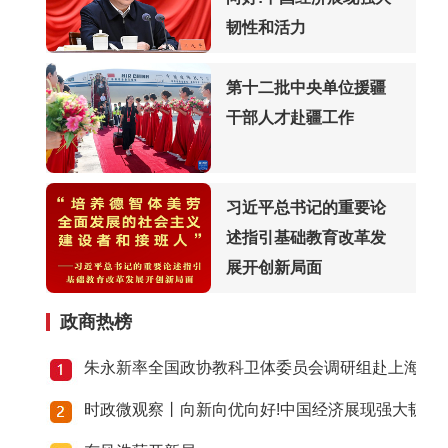
韧性和活力
第十二批中央单位援疆
干部人才赴疆工作
习近平总书记的重要论
述指引基础教育改革发
展开创新局面
政商热榜
习近平出席2026世界人
工智能大会暨人工智能
朱永新率全国政协教科卫体委员会调研组赴上海江
全球治理高级别会议开
时政微观察丨向新向优向好!中国经济展现强大韧性
幕式并发表主旨讲话
习近平在上海考察