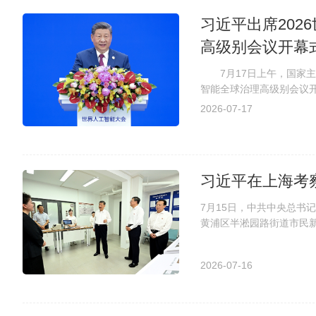
习近平出席202
高级别会议开幕
7月17日上午，国家主席
智能全球治理高级别会议
日上午，国家主席习近平在上
2026-07-17
习近平在上海考
7月15日，中共中央总书
黄浦区半淞园路街道市民
新华社记者 谢环驰 摄 7月
2026-07-16