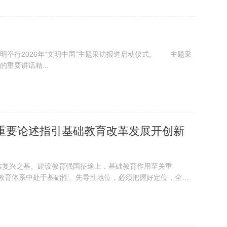
昆明举行2026年“文明中国”主题采访报道启动仪式。 主题采
重要讲话精...
重要论述指引基础教育改革发展开创新
兴之基。建设教育强国征途上，基础教育作用至关重
教育体系中处于基础性、先导性地位，必须把握好定位，全面
多方面采取措施，努力把我国...