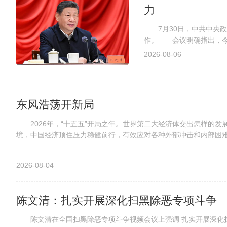
力
7月30日，中共中央政
作。 会议明确指出，今
人民锐意进取、奋勇拼搏，
2026-08-06
东风浩荡开新局
2026年，“十五五”开局之年。世界第二大经济体交出怎样的
境，中国经济顶住压力稳健前行，有效应对各种外部冲击和内部困难，
2026-08-04
陈文清：扎实开展深化扫黑除恶专项斗争
陈文清在全国扫黑除恶专项斗争视频会议上强调 扎实开展深化