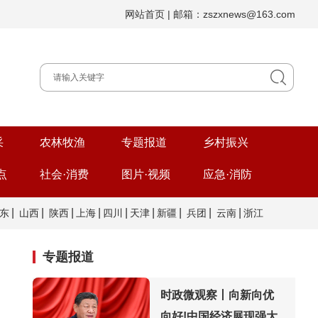
网站首页
| 邮箱：zszxnews@163.com
采
农林牧渔
专题报道
乡村振兴
点
社会·消费
图片·视频
应急·消防
|
|
|
|
|
|
|
|
|
东
山西
陕西
上海
四川
天津
新疆
兵团
云南
浙江
专题报道
时政微观察丨向新向优
向好!中国经济展现强大