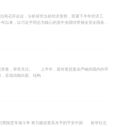
治局召开会议，分析研究当前经济形势，部署下半年经济工
年以来，以习近平同志为核心的党中央团结带领全党全国各族
坚持统筹国内国际两个...
发展答卷，举世关注。 上半年，面对更趋复杂严峻的国内外环
呈现动能向新、结构...
扫黑除恶专项斗争 努力建设更高水平的平安中国 新华社北