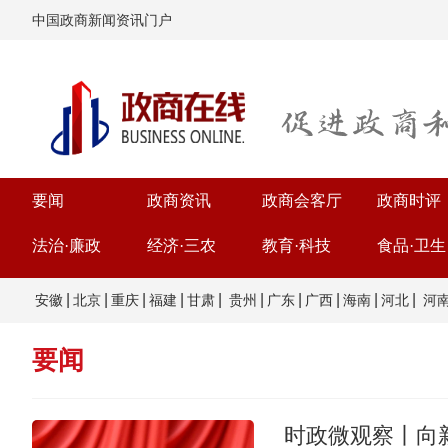
中国政商新闻资讯门户
要闻
政商资讯
政商会客厅
政商时评
法治·廉政
经济·三农
教育·科技
食品·卫生
|
|
|
|
|
|
|
|
|
|
安徽
北京
重庆
福建
甘肃
贵州
广东
广西
海南
河北
河
要闻
时政微观察丨向