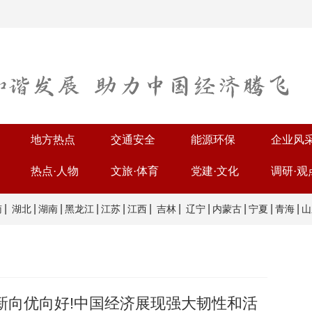
地方热点
交通安全
能源环保
企业风
热点·人物
文旅·体育
党建·文化
调研·观
|
|
|
|
|
|
|
|
|
|
|
南
湖北
湖南
黑龙江
江苏
江西
吉林
辽宁
内蒙古
宁夏
青海
山
新向优向好!中国经济展现强大韧性和活