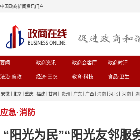
中国政商新闻资讯门户
要闻
政商资讯
政商会客厅
政商时评
法治·廉政
经济·三农
教育·科技
食品·卫生
|
|
|
|
|
|
|
|
|
|
|
安徽
北京
重庆
福建
甘肃
贵州
广东
广西
海南
河北
河南
湖
应急·消防
“阳光为民”“阳光友邻服