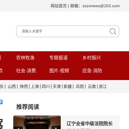
网站首页
| 邮箱：zszxnews@163.com
采
农林牧渔
专题报道
乡村振兴
点
社会·消费
图片·视频
应急·消防
|
|
|
|
|
|
|
|
|
东
山西
陕西
上海
四川
天津
新疆
兵团
云南
浙江
推荐阅读
驾
辽宁全省中级法院院长