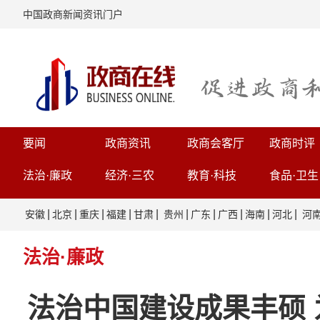
中国政商新闻资讯门户
要闻
政商资讯
政商会客厅
政商时评
法治·廉政
经济·三农
教育·科技
食品·卫生
|
|
|
|
|
|
|
|
|
|
安徽
北京
重庆
福建
甘肃
贵州
广东
广西
海南
河北
河
法治·廉政
法治中国建设成果丰硕