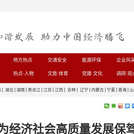
地方热点
交通安全
能源环保
企业风
热点·人物
文旅·体育
党建·文化
调研·观
|
|
|
|
|
|
|
|
|
|
|
南
湖北
湖南
黑龙江
江苏
江西
吉林
辽宁
内蒙古
宁夏
青海
山
 为经济社会高质量发展保