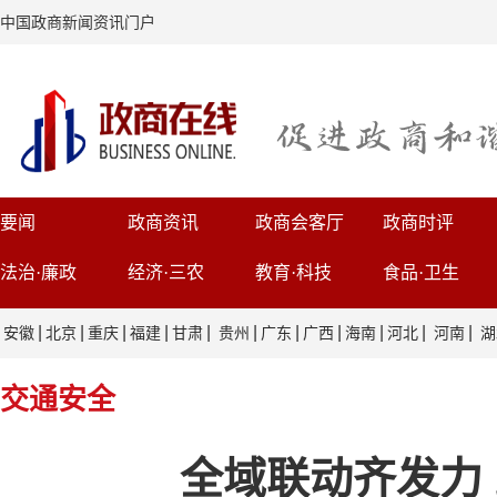
中国政商新闻资讯门户
要闻
政商资讯
政商会客厅
政商时评
法治·廉政
经济·三农
教育·科技
食品·卫生
|
|
|
|
|
|
|
|
|
|
|
安徽
北京
重庆
福建
甘肃
贵州
广东
广西
海南
河北
河南
湖
交通安全
全域联动齐发力