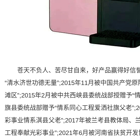
苍天不负人、苦尽甘自来，好产品赢得好信誉。
“清水济世功德无量”;2015年11月被中国共产
滩区”;2015年2月被中共西峡县委统战部授赠予“
旗县委统战部赠予“情系同心工程爱洒社旗父老”;2
彩事业情系淇县父老”;2017年被兰考县教体局
工程奉献光彩事业”;2021年6月被河南省扶贫开