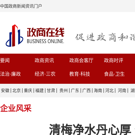
中国政商新闻资讯门户
要闻
政商资讯
政商会客厅
政商时评
法治·廉政
经济·三农
教育·科技
食品·卫生
|
|
|
|
|
|
|
|
|
|
|
安徽
北京
重庆
福建
甘肃
贵州
广东
广西
海南
河北
河南
湖
企业风采
清梅净水丹心厚