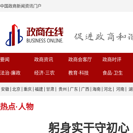
中国政商新闻资讯门户
要闻
政商资讯
政商会客厅
政商时评
法治·廉政
经济·三农
教育·科技
食品·卫生
|
|
|
|
|
|
|
|
|
|
|
安徽
北京
重庆
福建
甘肃
贵州
广东
广西
海南
河北
河南
湖
热点·人物
躬身实干守初心