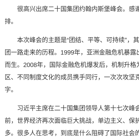
很高兴出席二十国集团约翰内斯堡峰会。感谢
排。
本次峰会的主题是“团结、平等、可持续”，其
团一路走来的历程。1999年，亚洲金融危机暴
而生。2008年，国际金融危机爆发后，机制升
区、不同制度文化的成员携手同行，一次次攻坚克
字。
习近平主席在二十国集团领导人第十七次峰会
前，世界经济再次面临巨大挑战，单边主义、保
多。很多人在思考，到底是什么阻碍了国际社会