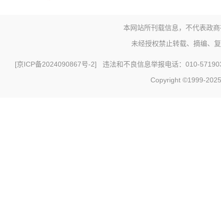
本网站所刊载信息，不代表政商
未经授权禁止转载、摘编、复
[
京ICP备2024090867号-2
] 违法和不良信息举报电话：010-571903
Copyright ©1999-2025 