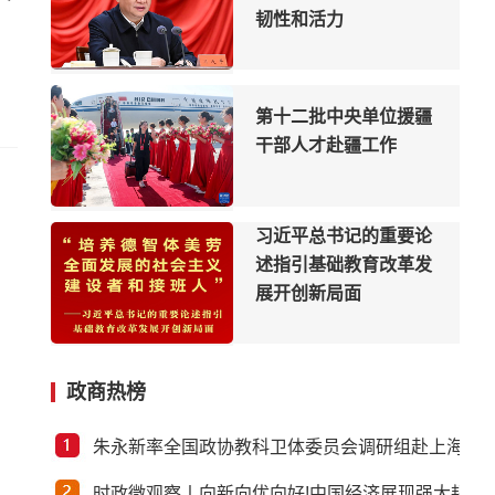
韧性和活力
第十二批中央单位援疆
干部人才赴疆工作
习近平总书记的重要论
述指引基础教育改革发
展开创新局面
习近平出席2026世界人
政商热榜
工智能大会暨人工智能
全球治理高级别会议开
朱永新率全国政协教科卫体委员会调研组赴上海江
幕式并发表主旨讲话
时政微观察丨向新向优向好!中国经济展现强大韧性