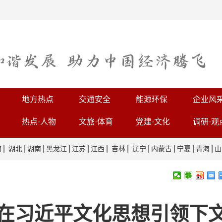
地方热点
交通安全
能源环保
企业风
热点·人物
文旅·体育
党建·文化
调研·观
|
|
|
|
|
|
|
|
|
|
|
南
湖北
湖南
黑龙江
江苏
江西
吉林
辽宁
内蒙古
宁夏
青海
山
—在习近平文化思想引领下