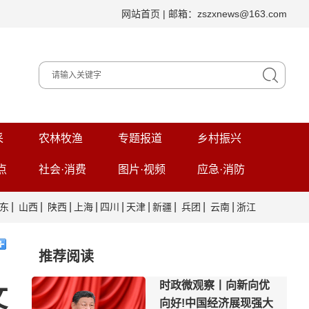
网站首页
| 邮箱：zszxnews@163.com
采
农林牧渔
专题报道
乡村振兴
点
社会·消费
图片·视频
应急·消防
|
|
|
|
|
|
|
|
|
东
山西
陕西
上海
四川
天津
新疆
兵团
云南
浙江
推荐阅读
时政微观察丨向新向优
文
向好!中国经济展现强大