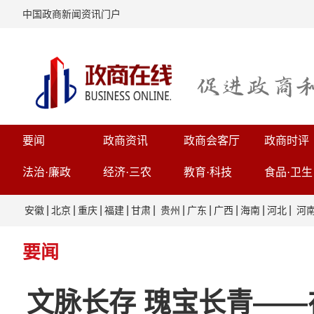
中国政商新闻资讯门户
要闻
政商资讯
政商会客厅
政商时评
法治·廉政
经济·三农
教育·科技
食品·卫生
|
|
|
|
|
|
|
|
|
|
安徽
北京
重庆
福建
甘肃
贵州
广东
广西
海南
河北
河
要闻
文脉长存 瑰宝长青—