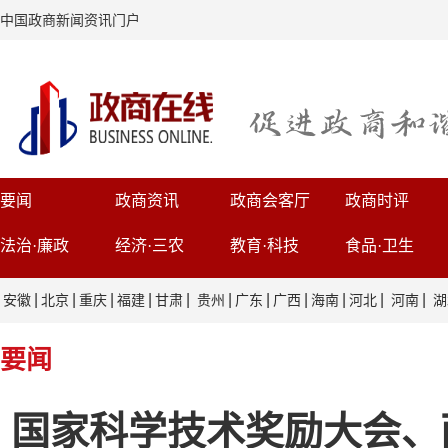
中国政商新闻资讯门户
要闻
政商资讯
政商会客厅
政商时评
法治·廉政
经济·三农
教育·科技
食品·卫生
|
|
|
|
|
|
|
|
|
|
|
安徽
北京
重庆
福建
甘肃
贵州
广东
广西
海南
河北
河南
湖
要闻
国家科学技术奖励大会、