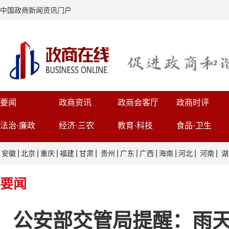
中国政商新闻资讯门户
要闻
政商资讯
政商会客厅
政商时评
法治·廉政
经济·三农
教育·科技
食品·卫生
|
|
|
|
|
|
|
|
|
|
|
安徽
北京
重庆
福建
甘肃
贵州
广东
广西
海南
河北
河南
湖
要闻
公安部交管局提醒：雨天