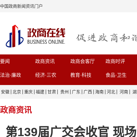
中国政商新闻资讯门户
要闻
政商资讯
政商会客厅
政商时评
法治·廉政
经济·三农
教育·科技
食品·卫生
|
|
|
|
|
|
|
|
|
|
|
安徽
北京
重庆
福建
甘肃
贵州
广东
广西
海南
河北
河南
湖
政商资讯
第139届广交会收官 现