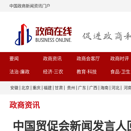
中国政商新闻资讯门户
要闻
政商资讯
政商会客厅
政商时评
法治·廉政
经济·三农
教育·科技
食品·卫生
|
|
|
|
|
|
|
|
|
|
安徽
北京
重庆
福建
甘肃
贵州
广东
广西
海南
河北
河
政商资讯
中国贸促会新闻发言人