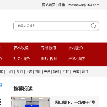
网站首页
| 邮箱：zszxnews@163.com
采
农林牧渔
专题报道
乡村振兴
点
社会·消费
图片·视频
应急·消防
|
|
|
|
|
|
|
|
|
东
山西
陕西
上海
四川
天津
新疆
兵团
云南
浙江
推荐阅读
华
阳山脚下，一场关于“甜