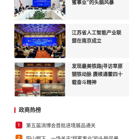
蜜事业”的头脑风暴
江苏省人工智能产业联
盟在南京成立
发现最美铁路|寻访草原
钢铁动脉 赓续通霍四十
载奋斗精神
政商热榜
世界上每10条船，就有
一条来自江苏这里
第五届消博会首批进境展品通关
阳山脚下，一场关于“甜蜜事业”的头脑风暴