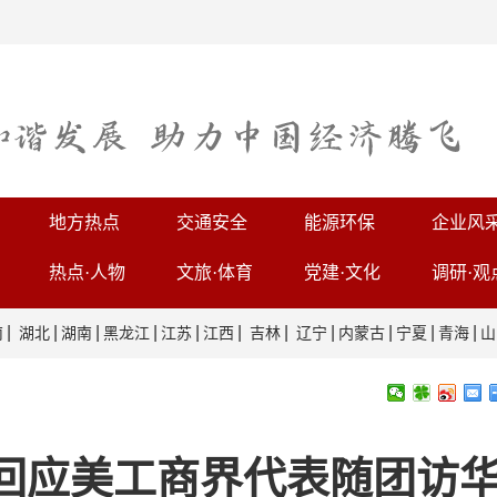
地方热点
交通安全
能源环保
企业风
热点·人物
文旅·体育
党建·文化
调研·观
|
|
|
|
|
|
|
|
|
|
|
南
湖北
湖南
黑龙江
江苏
江西
吉林
辽宁
内蒙古
宁夏
青海
山
回应美工商界代表随团访