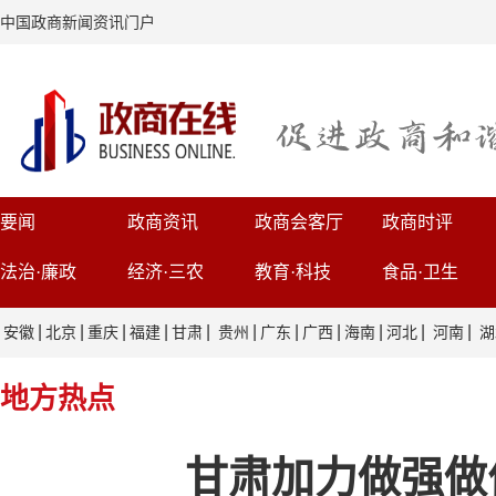
中国政商新闻资讯门户
要闻
政商资讯
政商会客厅
政商时评
法治·廉政
经济·三农
教育·科技
食品·卫生
|
|
|
|
|
|
|
|
|
|
|
安徽
北京
重庆
福建
甘肃
贵州
广东
广西
海南
河北
河南
湖
地方热点
甘肃加力做强做