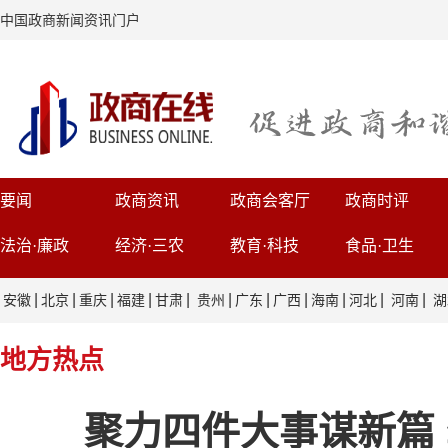
中国政商新闻资讯门户
要闻
政商资讯
政商会客厅
政商时评
法治·廉政
经济·三农
教育·科技
食品·卫生
|
|
|
|
|
|
|
|
|
|
|
安徽
北京
重庆
福建
甘肃
贵州
广东
广西
海南
河北
河南
湖
地方热点
聚力四件大事谋新篇