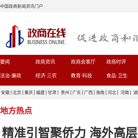
中国政商新闻资讯门户
要闻
政商资讯
政商会客厅
政商时评
法治·廉政
经济·三农
教育·科技
食品·卫生
|
|
|
|
|
|
|
|
|
|
|
安徽
北京
重庆
福建
甘肃
贵州
广东
广西
海南
河北
河南
湖
地方热点
精准引智聚侨力 海外高