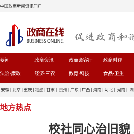
中国政商新闻资讯门户
要闻
政商资讯
政商会客厅
政商时评
法治·廉政
经济·三农
教育·科技
食品·卫生
|
|
|
|
|
|
|
|
|
|
|
安徽
北京
重庆
福建
甘肃
贵州
广东
广西
海南
河北
河南
湖
地方热点
校社同心治旧貌