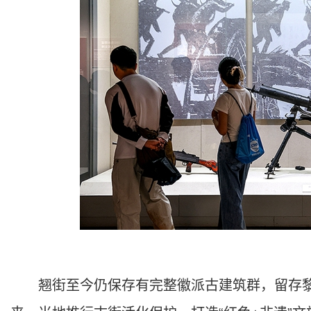
翘街至今仍保存有完整徽派古建筑群，留存黎