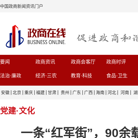
中国政商新闻资讯门户
要闻
政商资讯
政商会客厅
政商时评
法治·廉政
经济·三农
教育·科技
食品·卫生
|
|
|
|
|
|
|
|
|
|
|
安徽
北京
重庆
福建
甘肃
贵州
广东
广西
海南
河北
河南
湖
党建·文化
一条“红军街”，90