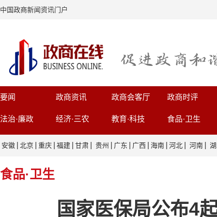
中国政商新闻资讯门户
要闻
政商资讯
政商会客厅
政商时评
法治·廉政
经济·三农
教育·科技
食品·卫生
|
|
|
|
|
|
|
|
|
|
|
安徽
北京
重庆
福建
甘肃
贵州
广东
广西
海南
河北
河南
湖
食品·卫生
国家医保局公布4