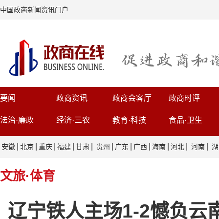
中国政商新闻资讯门户
要闻
政商资讯
政商会客厅
政商时评
法治·廉政
经济·三农
教育·科技
食品·卫生
|
|
|
|
|
|
|
|
|
|
|
安徽
北京
重庆
福建
甘肃
贵州
广东
广西
海南
河北
河南
湖
文旅·体育
辽宁铁人主场1-2憾负云