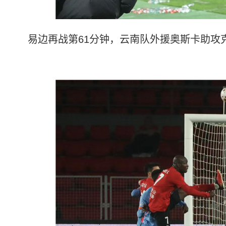
易边再战第61分钟，云南队外援奥斯卡助攻克