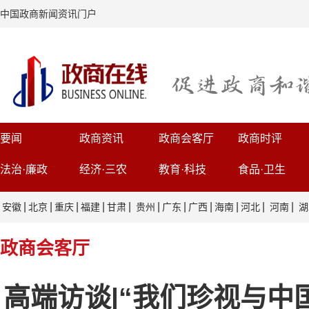
中国政商新闻资讯门户
要闻
政商资讯
政商会客厅
政商时评
法治·廉政
经济·三农
教育·科技
食品·卫生
|
|
|
|
|
|
|
|
|
|
|
安徽
北京
重庆
福建
甘肃
贵州
广东
广西
海南
河北
河南
湖
政商会客厅
高端访谈|“我们珍视与中