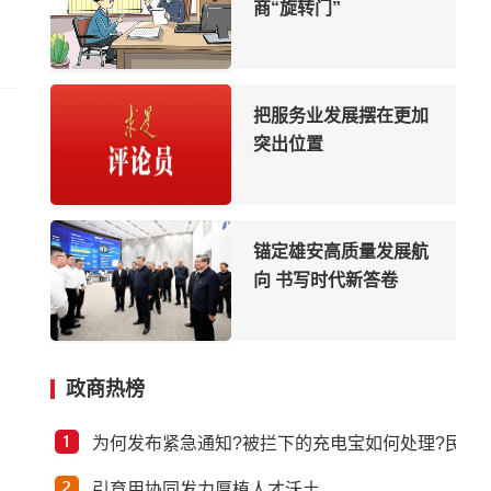
商“旋转门”
把服务业发展摆在更加
突出位置
锚定雄安高质量发展航
向 书写时代新答卷
习近平总书记第四次视
政商热榜
察雄安新区，就打造创
新驱动发展高地作出重
为何发布紧急通知?被拦下的充电宝如何处理?民航
要指示部署
引育用协同发力厚植人才沃土