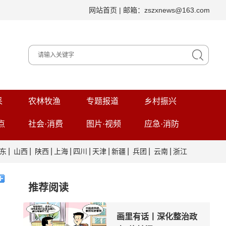
网站首页
| 邮箱：zszxnews@163.com
采
农林牧渔
专题报道
乡村振兴
点
社会·消费
图片·视频
应急·消防
|
|
|
|
|
|
|
|
|
东
山西
陕西
上海
四川
天津
新疆
兵团
云南
浙江
推荐阅读
画里有话丨深化整治政