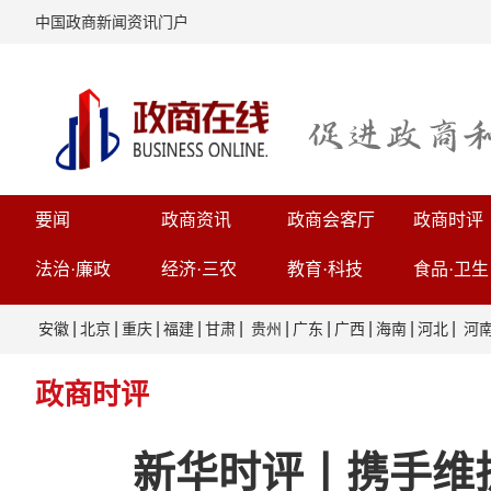
中国政商新闻资讯门户
要闻
政商资讯
政商会客厅
政商时评
法治·廉政
经济·三农
教育·科技
食品·卫生
|
|
|
|
|
|
|
|
|
|
安徽
北京
重庆
福建
甘肃
贵州
广东
广西
海南
河北
河
政商时评
新华时评丨携手维