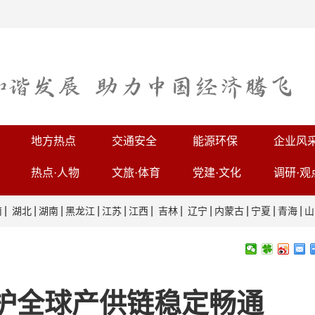
地方热点
交通安全
能源环保
企业风
热点·人物
文旅·体育
党建·文化
调研·观
|
|
|
|
|
|
|
|
|
|
|
南
湖北
湖南
黑龙江
江苏
江西
吉林
辽宁
内蒙古
宁夏
青海
山
护全球产供链稳定畅通