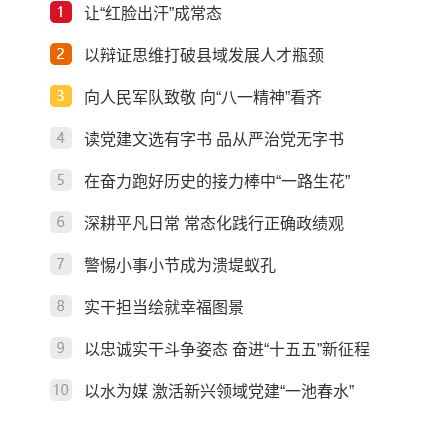
让“红脸出汗”成常态
以辩证思维打破县域发展人才瓶颈
向人民军队致敬 向“八一精神”看齐
读党建文选有字书 品从严治党无字书
在奋力跑好历史的接力棒中“一路生花”
深耕平凡日常 常态化践行正确政绩观
警惕小事小节成为溃堤蚁孔
实干担当绘就幸福图景
以忠诚实干斗争姿态 奋进“十五五”新征程
以水为媒 激活新兴领域党建“一池春水”