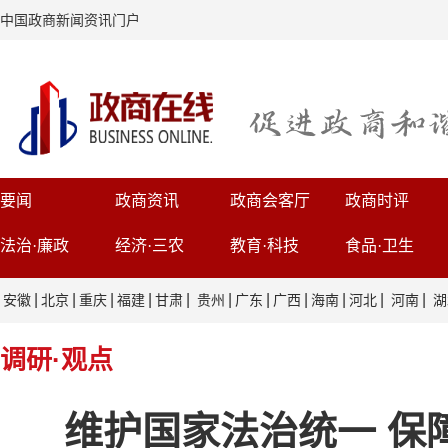
中国政商新闻资讯门户
要闻
政商资讯
政商会客厅
政商时评
法治·廉政
经济·三农
教育·科技
食品·卫生
|
|
|
|
|
|
|
|
|
|
|
安徽
北京
重庆
福建
甘肃
贵州
广东
广西
海南
河北
河南
湖
调研·观点
维护国家法治统一 保